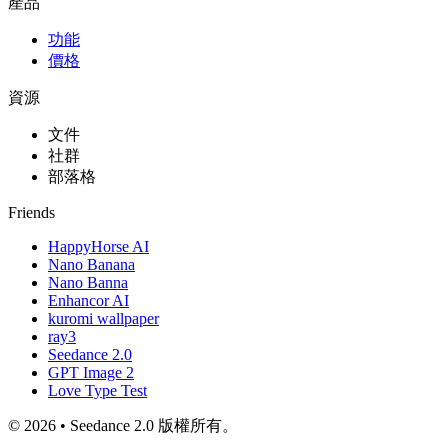
產品
功能
價格
資源
文件
社群
部落格
Friends
HappyHorse AI
Nano Banana
Nano Banna
Enhancor AI
kuromi wallpaper
ray3
Seedance 2.0
GPT Image 2
Love Type Test
© 2026 • Seedance 2.0 版權所有。