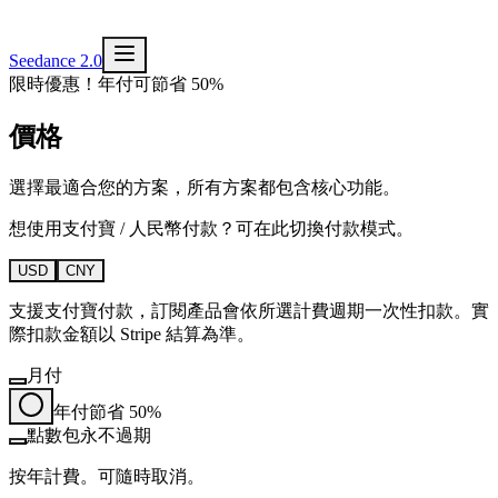
Seedance 2.0
限時優惠！年付可節省 50%
價格
選擇最適合您的方案，所有方案都包含核心功能。
想使用支付寶 / 人民幣付款？可在此切換付款模式。
USD
CNY
支援支付寶付款，訂閱產品會依所選計費週期一次性扣款。實
際扣款金額以 Stripe 結算為準。
月付
年付
節省 50%
點數包
永不過期
按年計費。可隨時取消。